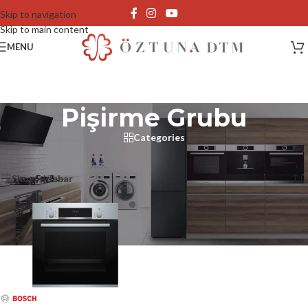
Skip to navigation
Skip to main content
MENU
Pişirme Grubu
Categories
Ana Sayfa
/
Pişirme Grubu
Tek bir sonuç gösteriliyor
Show sidebar