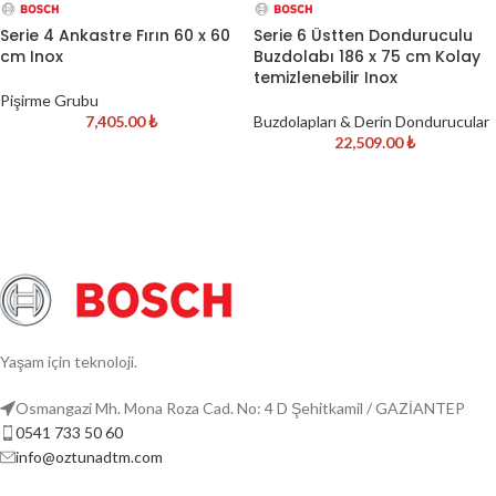
Serie 4 Ankastre Fırın 60 x 60
Serie 6 Üstten Donduruculu
cm Inox
Buzdolabı 186 x 75 cm Kolay
temizlenebilir Inox
Pişirme Grubu
7,405.00
₺
Buzdolapları & Derin Dondurucular
22,509.00
₺
Yaşam için teknoloji.
Osmangazi Mh. Mona Roza Cad. No: 4 D Şehitkamil / GAZİANTEP
0541 733 50 60
info@oztunadtm.com