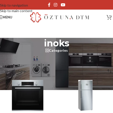
Skip to navigation
Skip to main content
MENU
inoks
Categories
Ana Sayfa
/
Ürünler “inoks” olarak etiketlendi
2 sonucun tümü gösteriliyor
Show sidebar